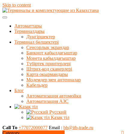
Skip to content
Автоматтары
Терминалдары
Дүңгіршектер
Терминал бөлшектері
Сенсорлық экрандар
Банкнот қабылдағыштар
Монета қабылдағыштар
Түбіртек принтерлері
Штрих-код сканерлері
Карта оқырмандары
Модемдер мен антенналар
Кабельдер
Блог
Автоматизация автомойки
Автоматизация АЗС
Русский
Қазақ тіл
Call To
+77072000077
Email :
bh@itb-trade.ru
Category