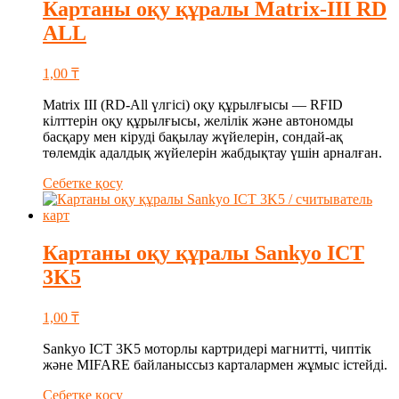
Картаны оқу құралы Matrix-III RD
ALL
1,00
₸
Matrix III (RD-All үлгісі) оқу құрылғысы — RFID
кілттерін оқу құрылғысы, желілік және автономды
басқару мен кіруді бақылау жүйелерін, сондай-ақ
төлемдік адалдық жүйелерін жабдықтау үшін арналған.
Себетке қосу
Картаны оқу құралы Sankyo ICT
3K5
1,00
₸
Sankyo ICT 3K5 моторлы картридері магнитті, чиптік
және MIFARE байланыссыз карталармен жұмыс істейді.
Себетке қосу