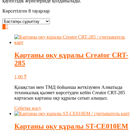
қауіпсіздік жүйелерінде қолданылады.
Көрсетілген 8 тауарлар
Картаны оқу құралы Creator CRT-
285
1,00
₸
Қазақстан мен ТМД бойынша жеткізумен Алматыда
техникалық қызмет көрсетуден кейін Creator CRT-285
картасын картаны оқу құралы сатып алыңыз.
Себетке қосу
Картаны оқу құралы ST-CE010EM