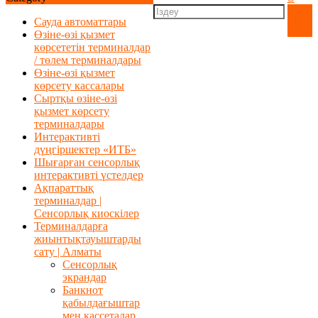
Сауда автоматтары
Өзіне-өзі қызмет
көрсететін терминалдар
/ төлем терминалдары
Өзіне-өзі қызмет
көрсету кассалары
Сыртқы өзіне-өзі
қызмет көрсету
терминалдары
Интерактивті
дүңгіршектер «ИТБ»
Шығарған сенсорлық
интерактивті үстелдер
Ақпараттық
терминалдар |
Сенсорлық киоскілер
Терминалдарға
жиынтықтауыштарды
сату | Алматы
Сенсорлық
экрандар
Банкнот
қабылдағыштар
мен кассеталар