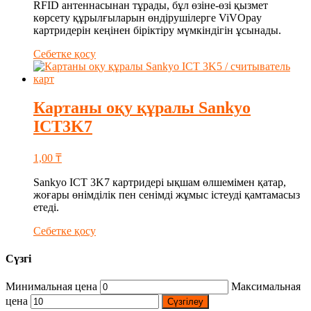
RFID антеннасынан тұрады, бұл өзіне-өзі қызмет
көрсету құрылғыларын өндірушілерге ViVOpay
картридерін кеңінен біріктіру мүмкіндігін ұсынады.
Себетке қосу
Картаны оқу құралы Sankyo
ICT3K7
1,00
₸
Sankyo ICT 3K7 картридері ықшам өлшемімен қатар,
жоғары өнімділік пен сенімді жұмыс істеуді қамтамасыз
етеді.
Себетке қосу
Сүзгі
Минимальная цена
Максимальная
цена
Сүзгілеу