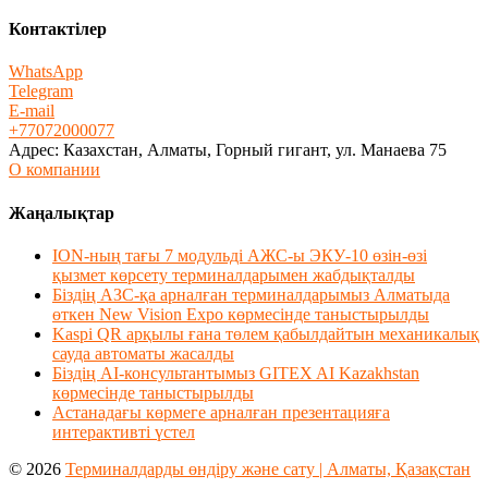
Контактілер
WhatsApp
Telegram
E-mail
+77072000077
Адрес: Казахстан, Алматы, Горный гигант, ул. Манаева 75
О компании
Жаңалықтар
ION-ның тағы 7 модульді АЖС-ы ЭКУ-10 өзін-өзі
қызмет көрсету терминалдарымен жабдықталды
Біздің АЗС-қа арналған терминалдарымыз Алматыда
өткен New Vision Expo көрмесінде таныстырылды
Kaspi QR арқылы ғана төлем қабылдайтын механикалық
сауда автоматы жасалды
Біздің AI-консультантымыз GITEX AI Kazakhstan
көрмесінде таныстырылды
Астанадағы көрмеге арналған презентацияға
интерактивті үстел
© 2026
Терминалдарды өндіру және сату | Алматы, Қазақстан