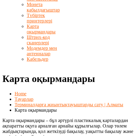
Монета
қабылдағыштар
Түбіртек
принтерлері
Карта
оқырмандары
Штрих-код
сканерлері
Модемдер мен
антенналар
Кабельдер
Карта оқырмандары
Home
Тауарлар
Терминалдарға жиынтықтауыштарды сату | Алматы
Карта оқырмандары
Карта оқырмандары – бұл әртүрлі пластикалық карталардан
ақпаратты оқуға арналған арнайы құрылғылар. Олар төлем
жабдықтарында, қол жеткізуді бақылау, уақытты бақылау және