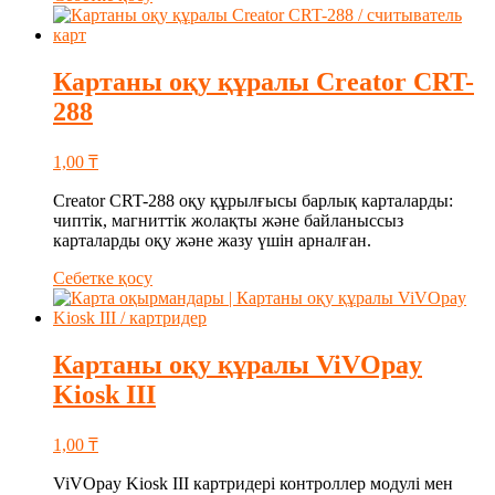
Картаны оқу құралы Creator CRT-
288
1,00
₸
Creator CRT-288 оқу құрылғысы барлық карталарды:
чиптік, магниттік жолақты және байланыссыз
карталарды оқу және жазу үшін арналған.
Себетке қосу
Картаны оқу құралы ViVOpay
Kiosk III
1,00
₸
ViVOpay Kiosk III картридері контроллер модулі мен