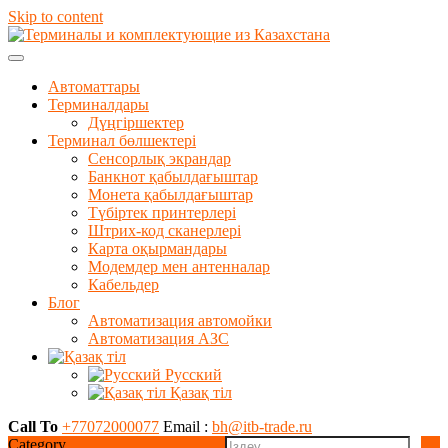
Skip to content
Автоматтары
Терминалдары
Дүңгіршектер
Терминал бөлшектері
Сенсорлық экрандар
Банкнот қабылдағыштар
Монета қабылдағыштар
Түбіртек принтерлері
Штрих-код сканерлері
Карта оқырмандары
Модемдер мен антенналар
Кабельдер
Блог
Автоматизация автомойки
Автоматизация АЗС
Русский
Қазақ тіл
Call To
+77072000077
Email :
bh@itb-trade.ru
Category