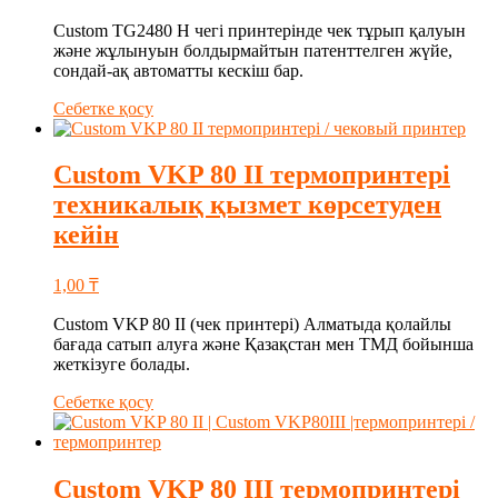
Custom TG2480 H чегі принтерінде чек тұрып қалуын
және жұлынуын болдырмайтын патенттелген жүйе,
сондай-ақ автоматты кескіш бар.
Себетке қосу
Custom VKP 80 II термопринтері
техникалық қызмет көрсетуден
кейін
1,00
₸
Custom VKP 80 II (чек принтері) Алматыда қолайлы
бағада сатып алуға және Қазақстан мен ТМД бойынша
жеткізуге болады.
Себетке қосу
Custom VKP 80 III термопринтері