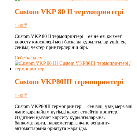
Custom VKP 80 II термопринтері
1,00
₸
Custom VKP 80 II термопринтері – өзіне-өзі қызмет
көрсету киоскілері мен басқа да құрылғылар үшін ең
сенімді чектер принтерлерінің бірі.
Себетке қосу
Custom VKP80III термопринтері
1,00
₸
Custom VKP80III термопринтері – сенімді, ұзақ мерзімді
және қарапайым күтімді қажет етпейтін принтер.
Өздігінен қызмет көрсету құрылғыларына,
банкоматтарға, паркоматтарға және вендинг-
автоматтарына орнатуға жарайды.