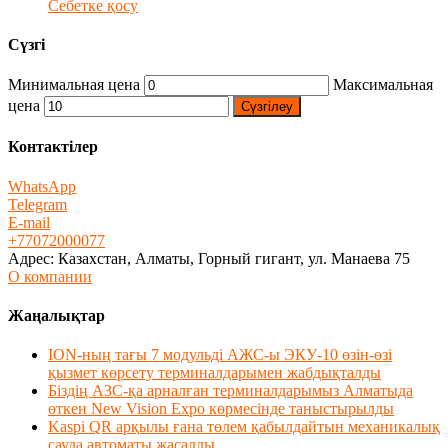
Себетке қосу
Сүзгі
Минимальная цена
Максимальная
цена
Сүзгілеу
Контактілер
WhatsApp
Telegram
E-mail
+77072000077
Адрес: Казахстан, Алматы, Горный гигант, ул. Манаева 75
О компании
Жаңалықтар
ION-ның тағы 7 модульді АЖС-ы ЭКУ-10 өзін-өзі
қызмет көрсету терминалдарымен жабдықталды
Біздің АЗС-қа арналған терминалдарымыз Алматыда
өткен New Vision Expo көрмесінде таныстырылды
Kaspi QR арқылы ғана төлем қабылдайтын механикалық
сауда автоматы жасалды