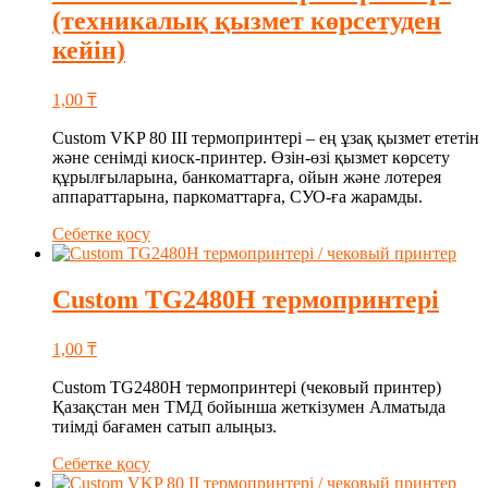
(техникалық қызмет көрсетуден
кейін)
1,00
₸
Custom VKP 80 III термопринтері – ең ұзақ қызмет ететін
және сенімді киоск-принтер. Өзін-өзі қызмет көрсету
құрылғыларына, банкоматтарға, ойын және лотерея
аппараттарына, паркоматтарға, СУО-ға жарамды.
Себетке қосу
Custom TG2480H термопринтері
1,00
₸
Custom TG2480H термопринтері (чековый принтер)
Қазақстан мен ТМД бойынша жеткізумен Алматыда
тиімді бағамен сатып алыңыз.
Себетке қосу