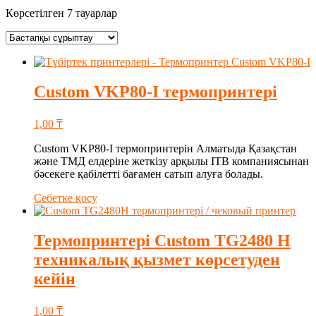
Көрсетілген 7 тауарлар
Custom VKP80-I термопринтері
1,00
₸
Custom VKP80-I термопринтерін Алматыда Қазақстан
және ТМД елдеріне жеткізу арқылы ITB компаниясынан
бәсекеге қабілетті бағамен сатып алуға болады.
Себетке қосу
Термопринтерi Custom TG2480 H
техникалық қызмет көрсетуден
кейін
1,00
₸