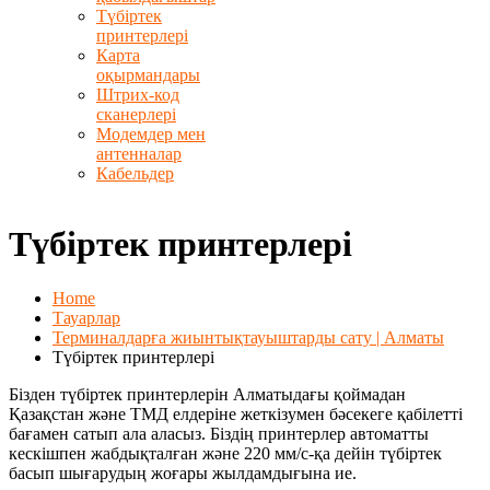
Түбіртек
принтерлері
Карта
оқырмандары
Штрих-код
сканерлері
Модемдер мен
антенналар
Кабельдер
Түбіртек принтерлері
Home
Тауарлар
Терминалдарға жиынтықтауыштарды сату | Алматы
Түбіртек принтерлері
Бізден түбіртек принтерлерін Алматыдағы қоймадан
Қазақстан және ТМД елдеріне жеткізумен бәсекеге қабілетті
бағамен сатып ала аласыз. Біздің принтерлер автоматты
кескішпен жабдықталған және 220 мм/с-қа дейін түбіртек
басып шығарудың жоғары жылдамдығына ие.