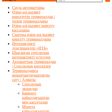
Сауда автоматтары
Өзіне-өзі қызмет
көрсететін терминалдар /
төлем терминалдары
Өзіне-өзі қызмет көрсету
кассалары
Сыртқы өзіне-өзі қызмет
көрсету терминалдары
Интерактивті
дүңгіршектер «ИТБ»
Шығарған сенсорлық
интерактивті үстелдер
Ақпараттық терминалдар
| Сенсорлық киоскілер
Терминалдарға
жиынтықтауыштарды
сату | Алматы
Сенсорлық
экрандар
Банкнот
қабылдағыштар
мен кассеталар
Монета
қабылдағыштар