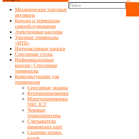
Механические торговые
автоматы
Киоски и терминалы
самообслуживания
Электронные кассиры
Уличные терминалы
«ИТБ»
Интерактивные киоски
Сенсорные столы
Информационные
киоски | Сенсорные
терминалы
Комплектующие для
терминалов
Сенсорные экраны
Купюроприемники
Монетоприемники
NRI, ICT
Чековые
термопринтеры
Считыватели
банковских карт
Сканеры штрих-
кодов