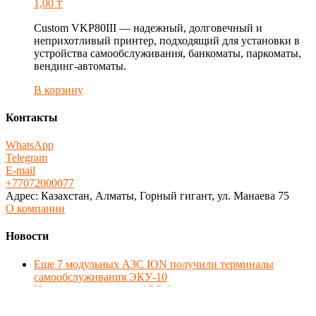
1,00
₸
Custom VKP80III — надежный, долговечный и
неприхотливый принтер, подходящий для установки в
устройства самообслуживания, банкоматы, паркоматы,
вендинг-автоматы.
В корзину
Контакты
WhatsApp
Telegram
E-mail
+77072000077
Адрес: Казахстан, Алматы, Горный гигант, ул. Манаева 75
О компании
Новости
Еще 7 модульных АЗС ION получили терминалы
самообслуживания ЭКУ-10
Наши терминалы для АЗС были представлены на
выставке New Vision Expo в Алматы
Разработан механический торговый автомат с оплатой