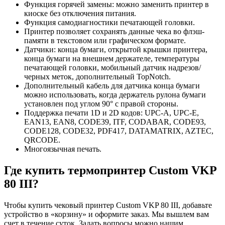
Функция горячей замены: можно заменить принтер в
киоске без отключения питания.
Функция самодиагностики печатающей головки.
Принтер позволяет сохранять данные чека во флэш-
памяти в текстовом или графическом формате.
Датчики: конца бумаги, открытой крышки принтера,
конца бумаги на внешнем держателе, температуры
печатающей головки, мобильный датчик надрезов/
черных меток, дополнительный TopNotch.
Дополнительный кабель для датчика конца бумаги
можно использовать, когда держатель рулона бумаги
установлен под углом 90° с правой стороны.
Поддержка печати 1D и 2D кодов: UPC-A, UPC-E,
EAN13, EAN8, CODE39, ITF, CODABAR, CODE93,
CODE128, CODE32, PDF417, DATAMATRIX, AZTEC,
QRCODE.
Многоязычная печать.
Где купить термопринтер Custom VKP
80 III?
Чтобы купить чековый принтер Custom VKP 80 III, добавьте
устройство в «корзину» и оформите заказ. Мы вышлем вам
счет в течение суток. Задать вопросы можно нашим