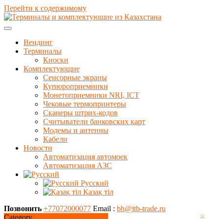
Перейти к содержимому
Вендинг
Терминалы
Киоски
Комплектующие
Сенсорные экраны
Купюроприемники
Монетоприемники NRI, ICT
Чековые термопринтеры
Сканеры штрих-кодов
Считыватели банковских карт
Модемы и антенны
Кабели
Новости
Автоматизация автомоек
Автоматизация АЗС
Русский
Қазақ тіл
Позвонить
+77072000077
Email :
bh@itb-trade.ru
Category