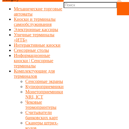
Механические торговые
автоматы
Киоски и терминалы
самообслуживания
Электронные кассиры
Уличные терминалы
«ИТБ»
Интерактивные киоски
Сенсорные столы
Информационные
киоски | Сенсорные
терминалы
Комплектующие для
терминалов
Сенсорные экраны
Купюроприемники
Монетоприемники
NRI, ICT
Чековые
термопринтеры
Считыватели
банковских карт
Сканеры штрих-
кодов