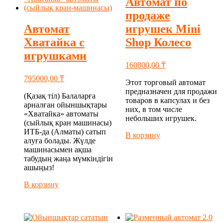
Автомат по
продаже
Автомат
игрушек Mini
Хватайка с
Shop Колесо
игрушками
160800,00
₸
795000,00
₸
Этот торговый автомат
предназначен для продажи
(Қазақ тіл) Балаларға
товаров в капсулах и без
арналған ойыншықтары
них, в том числе
«Хватайка» автоматы
небольших игрушек.
(сыйлық кран машинасы)
ИТБ-да (Алматы) сатып
В корзину
алуға болады. Жүлде
машинасымен ақша
табудың жаңа мүмкіндігін
ашыңыз!
В корзину