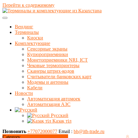
Перейти к содержимому
Вендинг
Терминалы
Киоски
Комплектующие
Сенсорные экраны
Купюроприемники
Монетоприемники NRI, ICT
Чековые термопринтеры
Сканеры штрих-кодов
Считыватели банковских карт
Модемы и антенны
Кабели
Новости
Автоматизация автомоек
Автоматизация АЗС
Русский
Қазақ тіл
Позвонить
+77072000077
Email :
bh@itb-trade.ru
Category