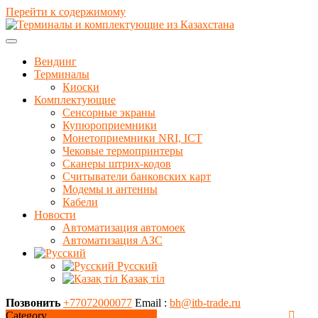
Перейти к содержимому
Вендинг
Терминалы
Киоски
Комплектующие
Сенсорные экраны
Купюроприемники
Монетоприемники NRI, ICT
Чековые термопринтеры
Сканеры штрих-кодов
Считыватели банковских карт
Модемы и антенны
Кабели
Новости
Автоматизация автомоек
Автоматизация АЗС
Русский
Қазақ тіл
Позвонить
+77072000077
Email :
bh@itb-trade.ru
Category