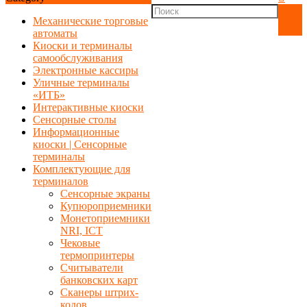
Механические торговые
автоматы
Киоски и терминалы
самообслуживания
Электронные кассиры
Уличные терминалы
«ИТБ»
Интерактивные киоски
Сенсорные столы
Информационные
киоски | Сенсорные
терминалы
Комплектующие для
терминалов
Сенсорные экраны
Купюроприемники
Монетоприемники
NRI, ICT
Чековые
термопринтеры
Считыватели
банковских карт
Сканеры штрих-
кодов