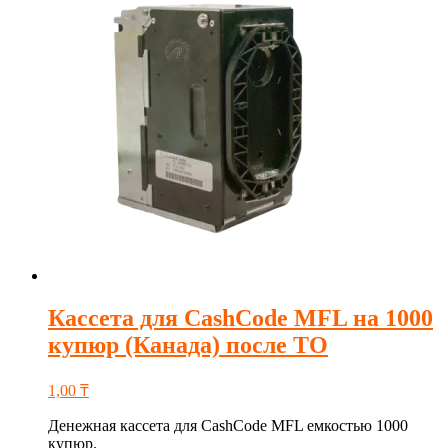
Кассета для CashCode MFL на 1000
купюр (Канада) после ТО
1,00
₸
Денежная кассета для CashCode MFL емкостью 1000
купюр.