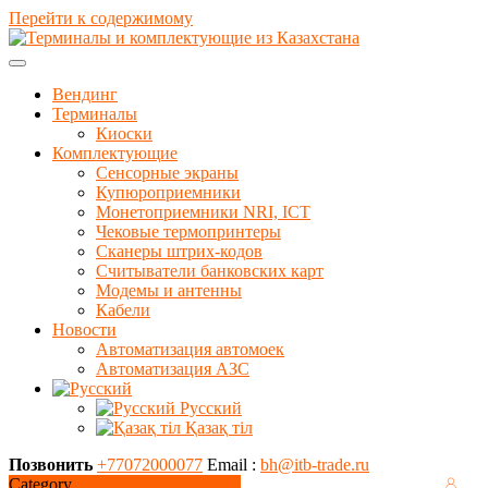
Перейти к содержимому
Вендинг
Терминалы
Киоски
Комплектующие
Сенсорные экраны
Купюроприемники
Монетоприемники NRI, ICT
Чековые термопринтеры
Сканеры штрих-кодов
Считыватели банковских карт
Модемы и антенны
Кабели
Новости
Автоматизация автомоек
Автоматизация АЗС
Русский
Қазақ тіл
Позвонить
+77072000077
Email :
bh@itb-trade.ru
Category