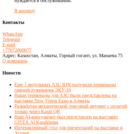
нуждается в обслуживании.
В корзину
Контакты
WhatsApp
Telegram
E-mail
+77072000077
Адрес: Казахстан, Алматы, Горный гигант, ул. Манаева 75
О компании
Новости
Еще 7 модульных АЗС ION получили терминалы
самообслуживания ЭКУ-10
Наши терминалы для АЗС были представлены на
выставке New Vision Expo в Алматы
Разработан механический торговый автомат с оплатой
только через Kaspi QR
Наш AI-консультант был представлен на выставке
GITEX AI Kazakhstan
Интерактивный стол для презентаций на выставке в
Астане