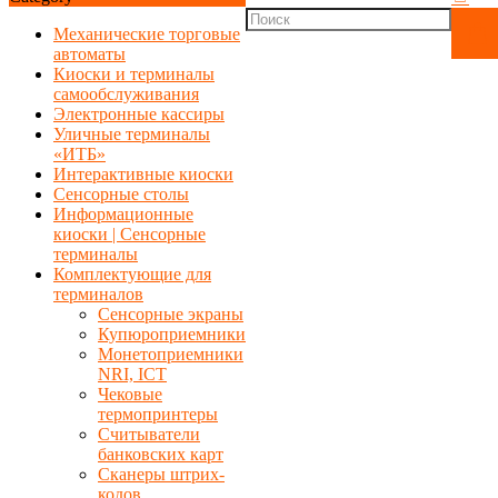
Механические торговые
автоматы
Киоски и терминалы
самообслуживания
Электронные кассиры
Уличные терминалы
«ИТБ»
Интерактивные киоски
Сенсорные столы
Информационные
киоски | Сенсорные
терминалы
Комплектующие для
терминалов
Сенсорные экраны
Купюроприемники
Монетоприемники
NRI, ICT
Чековые
термопринтеры
Считыватели
банковских карт
Сканеры штрих-
кодов