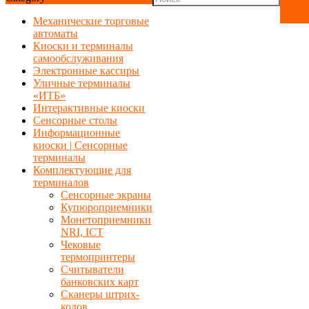
Механические торговые
автоматы
Киоски и терминалы
самообслуживания
Электронные кассиры
Уличные терминалы
«ИТБ»
Интерактивные киоски
Сенсорные столы
Информационные
киоски | Сенсорные
терминалы
Комплектующие для
терминалов
Сенсорные экраны
Купюроприемники
Монетоприемники
NRI, ICT
Чековые
термопринтеры
Считыватели
банковских карт
Сканеры штрих-
кодов