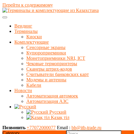
Перейти к содержимому
Вендинг
Терминалы
Киоски
Комплектующие
Сенсорные экраны
Купюроприемники
Монетоприемники NRI, ICT
Чековые термопринтеры
Сканеры штрих-кодов
Считыватели банковских карт
Модемы и антенны
Кабели
Новости
Автоматизация автомоек
Автоматизация АЗС
Русский
Қазақ тіл
Позвонить
+77072000077
Email :
bh@itb-trade.ru
Category