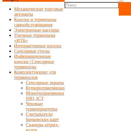
Механические торговые
автоматы
Киоски и терминалы
самообслуживания
Электронные кассиры
Уличные терминалы
«ИТБ»
Интерактивные киоски
Сенсорные столы
Информационные
киоски | Сенсорные
терминалы
Комплектующие для
терминалов
Сенсорные экраны
Купюроприемники
Монетоприемники
NRI, ICT
Чековые
термопринтеры
Считыватели
банковских карт
Сканеры штрих-
кодов