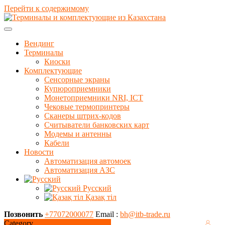
Перейти к содержимому
Вендинг
Терминалы
Киоски
Комплектующие
Сенсорные экраны
Купюроприемники
Монетоприемники NRI, ICT
Чековые термопринтеры
Сканеры штрих-кодов
Считыватели банковских карт
Модемы и антенны
Кабели
Новости
Автоматизация автомоек
Автоматизация АЗС
Русский
Қазақ тіл
Позвонить
+77072000077
Email :
bh@itb-trade.ru
Category