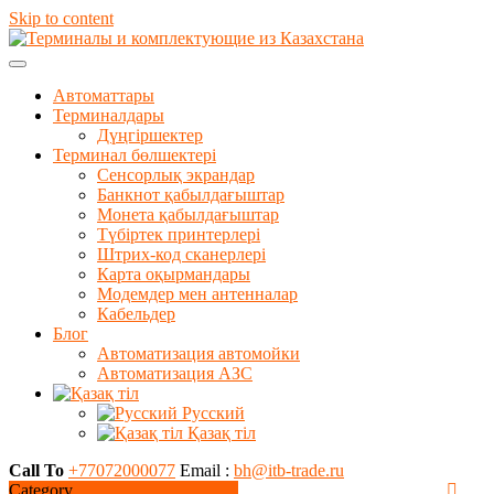
Skip to content
Автоматтары
Терминалдары
Дүңгіршектер
Терминал бөлшектері
Сенсорлық экрандар
Банкнот қабылдағыштар
Монета қабылдағыштар
Түбіртек принтерлері
Штрих-код сканерлері
Карта оқырмандары
Модемдер мен антенналар
Кабельдер
Блог
Автоматизация автомойки
Автоматизация АЗС
Русский
Қазақ тіл
Call To
+77072000077
Email :
bh@itb-trade.ru
Category