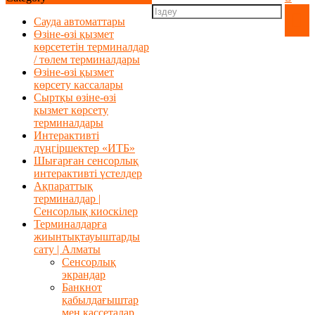
Сауда автоматтары
Өзіне-өзі қызмет
көрсететін терминалдар
/ төлем терминалдары
Өзіне-өзі қызмет
көрсету кассалары
Сыртқы өзіне-өзі
қызмет көрсету
терминалдары
Интерактивті
дүңгіршектер «ИТБ»
Шығарған сенсорлық
интерактивті үстелдер
Ақпараттық
терминалдар |
Сенсорлық киоскілер
Терминалдарға
жиынтықтауыштарды
сату | Алматы
Сенсорлық
экрандар
Банкнот
қабылдағыштар
мен кассеталар