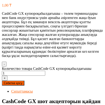
1,00
₸
CashCode GX купюроқабылдағышы – төлем терминалдары
мен банк индустриясы үшін арнайы әзірленген жаңа буын
акцепторы. Бұл ең заманауи вексель акцепторы қуатты
процессормен басқарылатын, соңғы үлгідегі бірнеше
сенсорлар жиынтығын қамтитын революциялық платформада
жасалған. Жаңа сенсорлар жалған купюраларды анықтауда
әлдеқайда тиімді. Бұл қасиет жалған банкноттарды
анықтаудың сапалы жаңа деңгейіне өтуге мүмкіндік береді
(қазіргі таңда нарықтағы өзіне-өзі қызмет көрсету
құрылғыларының құрамдас бөліктеріне арналған кез келген
басқа ұқсас валидаторлармен салыстырғанда).
-
Количество товара CashCode GX купюроқабылдағышы
+
Себетке қосу
Сипаттамасы
CashCode GX шот акцепторын қайдан