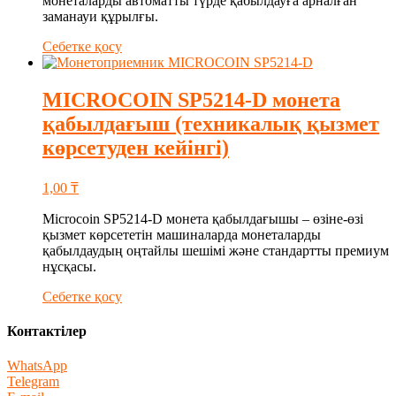
монеталарды автоматты түрде қабылдауға арналған
заманауи құрылғы.
Себетке қосу
MICROCOIN SP5214-D монета
қабылдағыш (техникалық қызмет
көрсетуден кейінгі)
1,00
₸
Microcoin SP5214-D монета қабылдағышы – өзіне-өзі
қызмет көрсететін машиналарда монеталарды
қабылдаудың оңтайлы шешімі және стандартты премиум
нұсқасы.
Себетке қосу
Контактілер
WhatsApp
Telegram