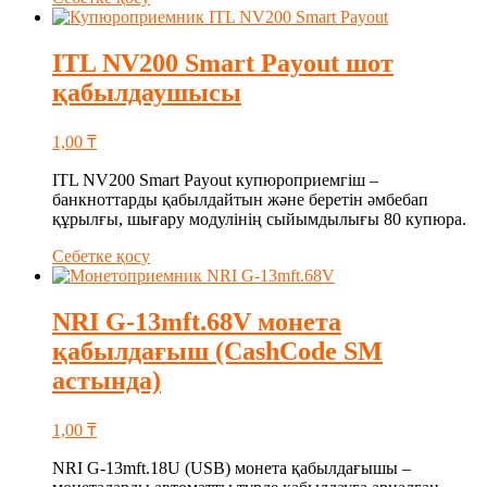
ITL NV200 Smart Payout шот
қабылдаушысы
1,00
₸
ITL NV200 Smart Payout купюроприемгіш –
банкноттарды қабылдайтын және беретін әмбебап
құрылғы, шығару модулінің сыйымдылығы 80 купюра.
Себетке қосу
NRI G-13mft.68V монета
қабылдағыш (CashCode SM
астында)
1,00
₸
NRI G-13mft.18U (USB) монета қабылдағышы –