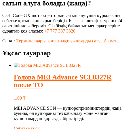
сатып алуға болады (жаңа)?
Cash Code GX шот акцепторын сатып алу үшін құрылғыны
себетке қосып, тапсырыс беріңіз. Біз сізге шот-фактураны 24
сағат ішінде жібереміз. Сіз біздің байланыс менеджерлеріне
сұрақтар қоя аласыз:
+7 777 337 3320
.
Санат:
Терминалдарға жиынтықтауыштарды сату | Алматы
Ұқсас тауарлар
Голова MEI Advance SCL8327R
после ТО
1,00
₸
MEI ADVANCE SCN — купюроприемниктердің жаңа
буыны, ол купюраны тез қабылдау және жалған
купюралардан қорғауды біріктіреді.
Себетке қосу