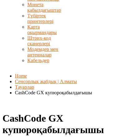
Монета
қабылдағыштар
Түбіртек
принтерлері
Карта
оқырмандары
Штрих-код
сканерлері
Модемдер мен
антенналар
Кабельдер
Home
Сенсорлық жабдық | Алматы
Тауарлар
CashCode GX купюроқабылдағышы
CashCode GX
купюроқабылдағышы